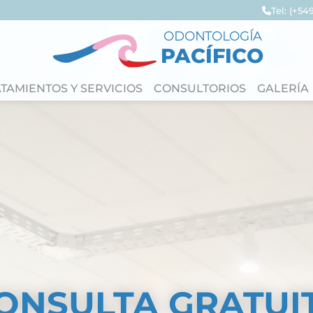
Tel: (+54
ODONTOLOGÍA
PACÍFICO
TAMIENTOS Y SERVICIOS
CONSULTORIOS
GALERÍA
GUIMIENTO VIRT
NTREVISTA VIRTU
ONSULTA GRATUI