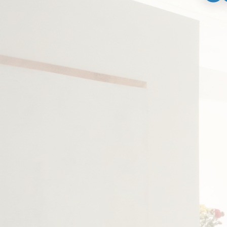
¿Cóm
¿
ODONT
PAC