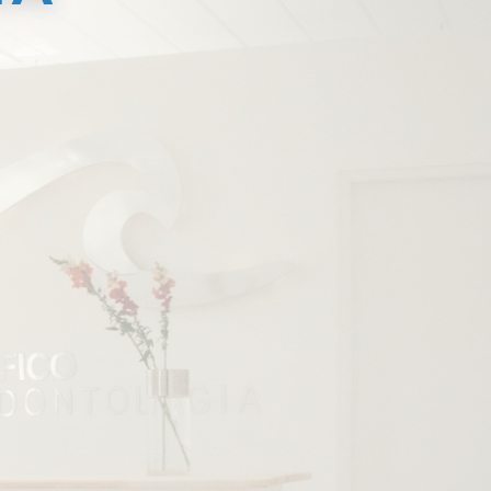
ento?
r?