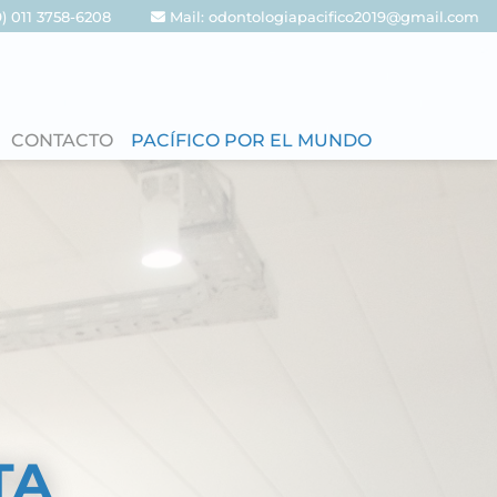
9) 011 3758-6208
Mail: odontologiapacifico2019@gmail.com
CONTACTO
PACÍFICO POR EL MUNDO
UAL
AL
TA