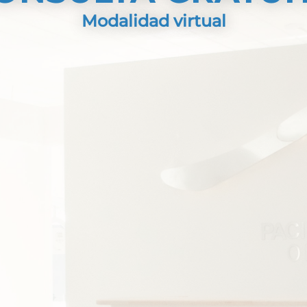
o me controlo después del tratami
Cómo me atiendo si vivo en el exterio
Modalidad virtual
+
OLOGÍA
ÍFICO